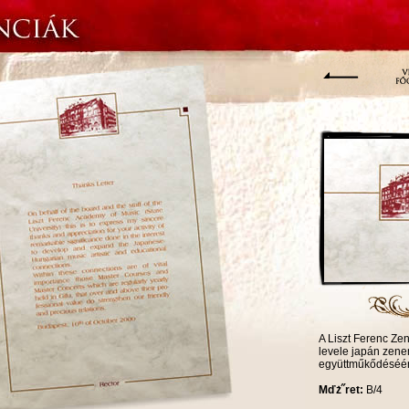
A Liszt Ferenc Z
levele japán zen
együttműkődéséér
Mďż˝ret:
B/4