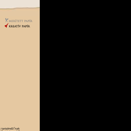
 tartalmďż˝nak