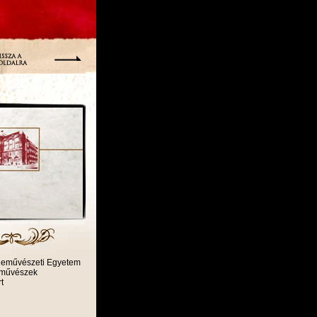
eneművészeti Egyetem
eművészek
t